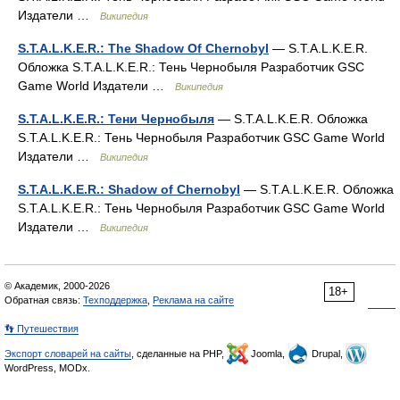
Издатели …
Википедия
S.T.A.L.K.E.R.: The Shadow Of Chernobyl
— S.T.A.L.K.E.R.
Обложка S.T.A.L.K.E.R.: Тень Чернобыля Разработчик GSC
Game World Издатели …
Википедия
S.T.A.L.K.E.R.: Тени Чернобыля
— S.T.A.L.K.E.R. Обложка
S.T.A.L.K.E.R.: Тень Чернобыля Разработчик GSC Game World
Издатели …
Википедия
S.T.A.L.K.E.R.: Shadow of Chernobyl
— S.T.A.L.K.E.R. Обложка
S.T.A.L.K.E.R.: Тень Чернобыля Разработчик GSC Game World
Издатели …
Википедия
© Академик, 2000-2026
18+
Обратная связь:
Техподдержка
,
Реклама на сайте
👣 Путешествия
Экспорт словарей на сайты
, сделанные на PHP,
Joomla,
Drupal,
WordPress, MODx.