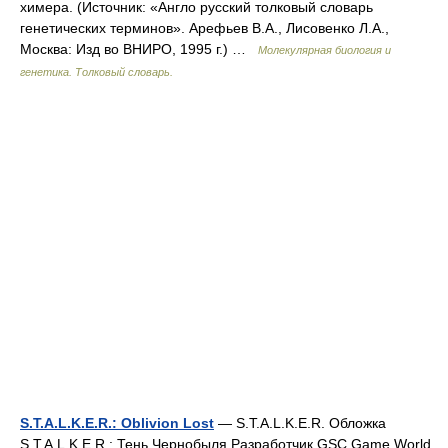
химера. (Источник: «Англо русский толковый словарь
генетических терминов». Арефьев В.А., Лисовенко Л.А.,
Москва: Изд во ВНИРО, 1995 г.) …
Молекулярная биология и
генетика. Толковый словарь.
S.T.A.L.K.E.R.: Oblivion Lost
— S.T.A.L.K.E.R. Обложка
S.T.A.L.K.E.R.: Тень Чернобыля Разработчик GSC Game World